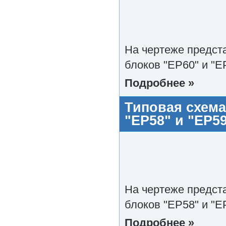
На чертеже предст
блоков "EP60" и "E
Подробнее »
Типовая схема
"EP58" и "EP5
На чертеже предст
блоков "EP58" и "E
Подробнее »