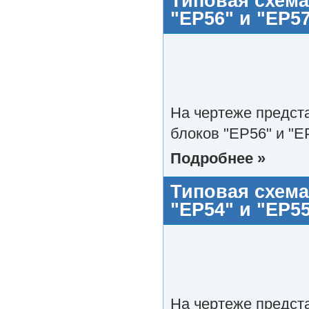
Типовая схема
"EP56" и "EP5
На чертеже предст
блоков "EP56" и "E
Подробнее »
Типовая схема
"EP54" и "EP5
На чертеже предст