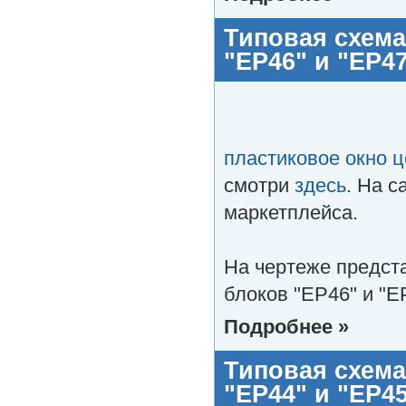
Типовая схема
"EP46" и "EP4
пластиковое окно ц
смотри
здесь
. На с
маркетплейса.
На чертеже предст
блоков "EP46" и "E
Подробнее »
Типовая схема
"EP44" и "EP4