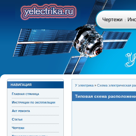
Чертежи
Инс
НАВИГАЦИЯ
У электрика
»
Схема электрическая р
Главная страница
Типовая схема расположени
Инструкции по эксплуатации
Акт ремонта
Статьи
Чертежи