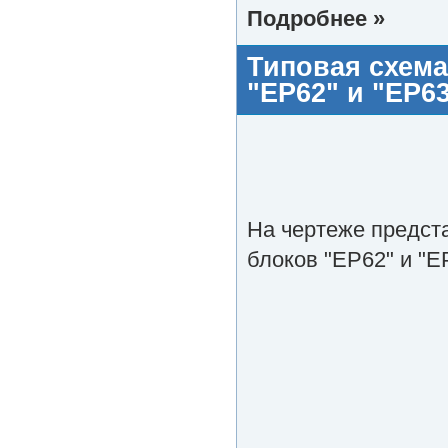
Подробнее »
Типовая схема
"EP62" и "EP6
На чертеже предст
блоков "EP62" и "E