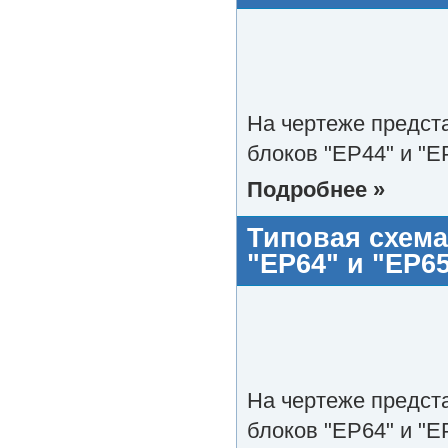
На чертеже предст
блоков "EP44" и "E
Подробнее »
Типовая схема
"EP64" и "EP6
На чертеже предст
блоков "EP64" и "E