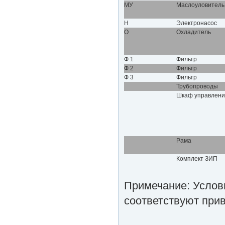
МУ
Маслоуловитель
Н
Электронасос
О
Охладитель
Ф 1
Фильтр
Ф 2
Фильтр
Ф 3
Фильтр
Трубопроводы
Шкаф управлен
Рама
Комплект ЗИП
Примечание: Услов
соответствуют прив