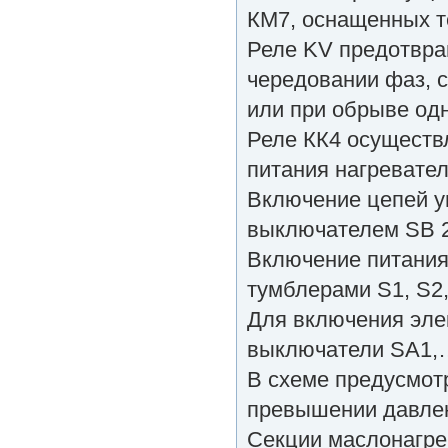
КМ7, оснащенных т
Реле KV предотвра
чередовании фаз, 
или при обрыве од
Реле КК4 осуществл
питания нагревате
Включение цепей у
выключателем SB 2
Включение питания
тумблерами S1, S2,
Для включения эле
выключатели SA1
В схеме предусмот
превышении давлен
Секции маслонагре