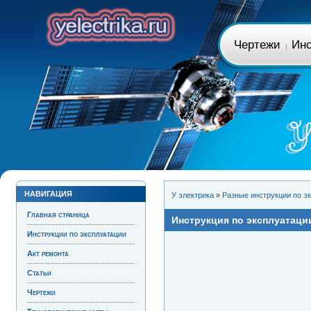
Чертежи
Инс
НАВИГАЦИЯ
У электрика
»
Разные инструкции по э
Главная страница
Инструкция по эксплуатации
Инструкции по эксплуатации
Акт ремонта
Статьи
Чертежи