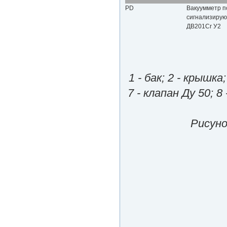
РD
Вакуумметр 
сигнализиру
ДВ201Сr У2
1 - бак; 2 - крышка
7 - клапан Ду 50; 8 
Рисуно