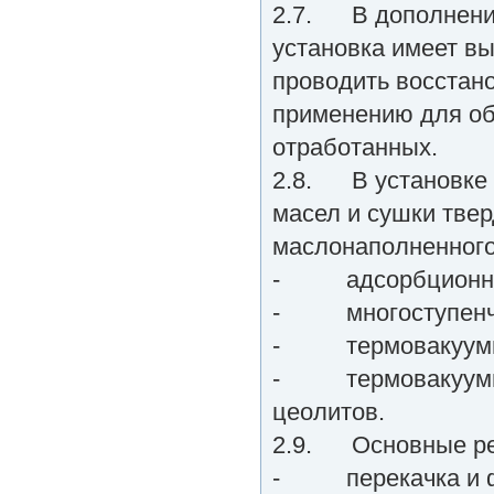
2.7. В дополнени
установка имеет в
проводить восстан
применению для обр
отработанных.
2.8. В установке 
масел и сушки тве
маслонаполненного
- адсорбционная
- многоступенча
- термовакуумная
- термовакуумное
цеолитов.
2.9. Основные ре
- перекачка и ф