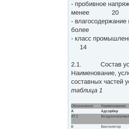
- пробивное напряж
менее 20
- влагосодержание м
бол
- класс про
14
2.1. Состав ус
Наименование, усл
составных частей у
таблица 1
Обозначения
Наименования
А
Адсорбер
АТ 2
Воздухонагрева
В
Вентилятор