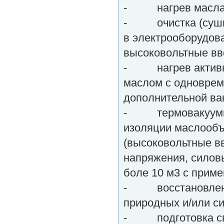
- нагрев масла
- очистка (сушка 
в электрооборудов
высоковольтные вв
- нагрев активно
маслом с одноврем
дополнительной в
- термовакуумная
изоляции маслообъ
(высоковольтные в
напряжения, силов
боле 10 м3 с прим
- восстановление
природных и/или си
- подготовка све