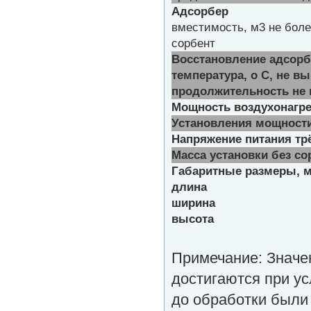
Адсорбер
вместимость, м
3
не боле
сорбент
Восстановление адсорб
температура,
о
С, не в
продолжительность не 
Мощность воздухонагрев
Установления мощности
Напряжение питания трё
Масса установки без сор
Габаритные размеры, м
длина
ширина
высота
Примечание: Значе
достигаются при ус
до обработки были