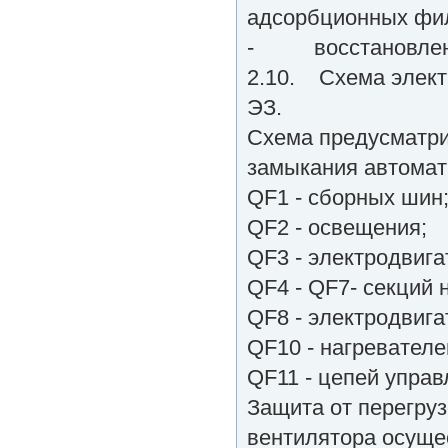
адсорбционных фил
- восстановление
2.10. Схема электр
ЭЗ.
Схема предусматри
замыкания автомат
QF1 - сборных шин
QF2 - освещения;
QF3 - электродвига
QF4 - QF7- секций 
QF8 - электродвига
QF10 - нагревателе
QF11 - цепей управ
Защита от перегруз
вентилятора осуще