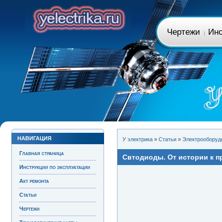
Чертежи
Инс
НАВИГАЦИЯ
У электрика
»
Статьи
»
Электрооборуд
Главная страница
Свтодиоды. От истории к п
Инструкции по эксплуатации
Акт ремонта
Статьи
Чертежи