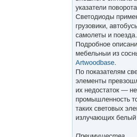
указатели поворота
Светодиоды примен
грузовики, автобус
самолеты и поезда.
Подробное описан
мебельныи из сосн
Artwoodbase
.
По показателям све
элементы превзош
их недостаток — н
промышленность то
таких световых эле
излучающих белый с
Преимущества